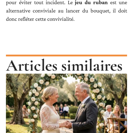
pour éviter tout incident. Le
jeu du ruban
est une
alternative conviviale au lancer du bouquet, il doit
donc refléter cette convivialité.
Articles similaires