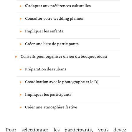
S’adapter aux préférences culturelles
Consulter votre wedding planner
Impliquer les enfants
Créer une liste de participants
Conseils pour organiser un jeu du bouquet réussi
Préparation des rubans
Coordination avec le photographe et le DJ
Impliquer les participants
Créer une atmosphère festive
Pour sélectionner les participants, vous devez