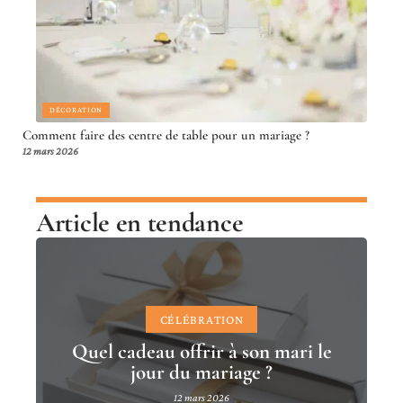
DÉCORATION
Comment faire des centre de table pour un mariage ?
12 mars 2026
Article en tendance
CÉLÉBRATION
Quel cadeau offrir à son mari le
jour du mariage ?
12 mars 2026