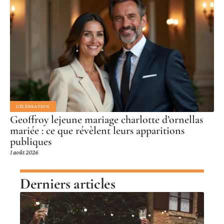
CÉLÉBRATION
Geoffroy lejeune mariage charlotte d’ornellas
mariée : ce que révèlent leurs apparitions
publiques
1 août 2026
Derniers articles