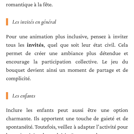
romantique à la fête.
Les invités en général
Pour une animation plus inclusive, pensez à inviter
tous les
invités
, quel que soit leur état civil. Cela
permet de créer une ambiance plus détendue et
encourage la participation collective. Le jeu du
bouquet devient ainsi un moment de partage et de
complicité.
Les enfants
Inclure les enfants peut aussi être une option
charmante. Ils apportent une touche de gaieté et de
spontanéité. Toutefois, veillez à adapter l’activité pour