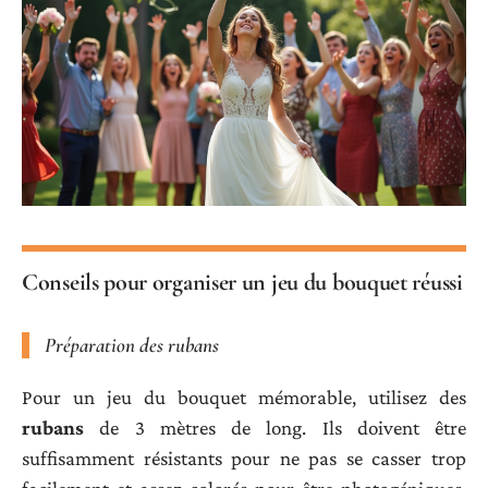
Conseils pour organiser un jeu du bouquet réussi
Préparation des rubans
Pour un jeu du bouquet mémorable, utilisez des
rubans
de 3 mètres de long. Ils doivent être
suffisamment résistants pour ne pas se casser trop