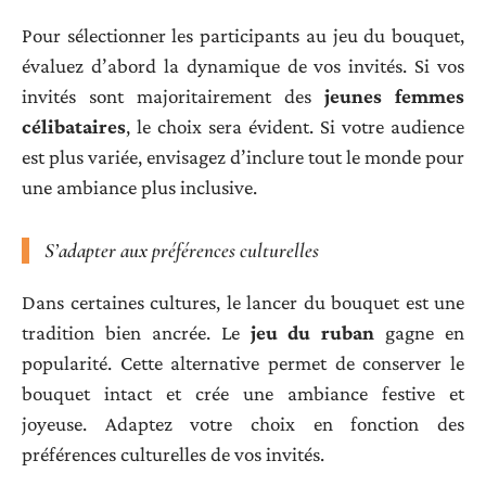
Pour sélectionner les participants au jeu du bouquet,
évaluez d’abord la dynamique de vos invités. Si vos
invités sont majoritairement des
jeunes femmes
célibataires
, le choix sera évident. Si votre audience
est plus variée, envisagez d’inclure tout le monde pour
une ambiance plus inclusive.
S’adapter aux préférences culturelles
Dans certaines cultures, le lancer du bouquet est une
tradition bien ancrée. Le
jeu du ruban
gagne en
popularité. Cette alternative permet de conserver le
bouquet intact et crée une ambiance festive et
joyeuse. Adaptez votre choix en fonction des
préférences culturelles de vos invités.