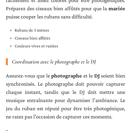
facilement et assez colorés pour être photogéniques.
Préparez des ciseaux bien affûtés pour que la
mariée
puisse couper les rubans sans difficulté.
Rubans de 3 mètres
Ciseaux bien affûtés
Couleurs vives et variées
Coordination avec le photographe et le DJ
Assurez-vous que le
photographe
et le
DJ
soient bien
synchronisés. Le photographe doit pouvoir capturer
chaque instant, tandis que le DJ doit mettre une
musique entraînante pour dynamiser l’ambiance. Le
jeu du ruban est réputé pour être très photogénique,
ne ratez pas l’occasion de capturer ces moments.