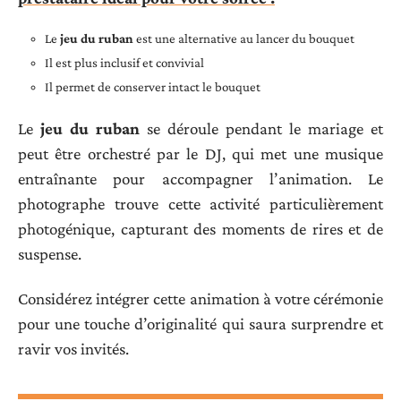
Le
jeu du ruban
est une alternative au lancer du bouquet
Il est plus inclusif et convivial
Il permet de conserver intact le bouquet
Le
jeu du ruban
se déroule pendant le mariage et
peut être orchestré par le DJ, qui met une musique
entraînante pour accompagner l’animation. Le
photographe trouve cette activité particulièrement
photogénique, capturant des moments de rires et de
suspense.
Considérez intégrer cette animation à votre cérémonie
pour une touche d’originalité qui saura surprendre et
ravir vos invités.