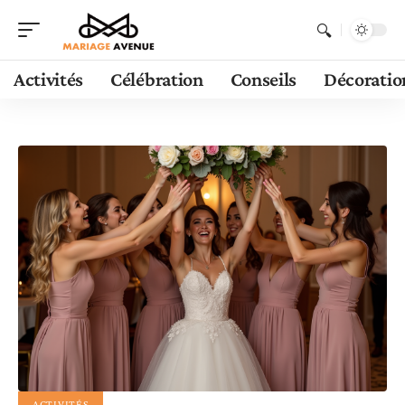
Activités
Célébration
Conseils
Décoratio
ACTIVITÉS