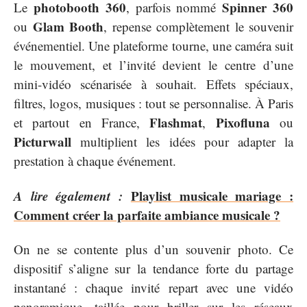
photobooth 360
Spinner 360
Le
, parfois nommé
Glam Booth
ou
, repense complètement le souvenir
événementiel. Une plateforme tourne, une caméra suit
le mouvement, et l’invité devient le centre d’une
mini-vidéo scénarisée à souhait. Effets spéciaux,
filtres, logos, musiques : tout se personnalise. À Paris
Flashmat
Pixofluna
et partout en France,
,
ou
Picturwall
multiplient les idées pour adapter la
prestation à chaque événement.
A lire également :
Playlist musicale mariage :
Comment créer la parfaite ambiance musicale ?
On ne se contente plus d’un souvenir photo. Ce
dispositif s’aligne sur la tendance forte du partage
instantané : chaque invité repart avec une vidéo
panoramique, taillée pour briller sur les réseaux