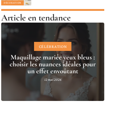
DÉCORATION
Article en tendance
CÉLÉBRATION
Maquillage mariée yeux bleus :
choisir les nuances idéales pour
un effet envoûtant
12 mai 2026