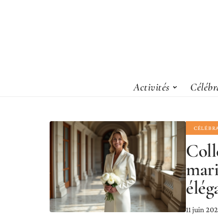
Activités
Célébr
CÉLÉBR
Coll
mari
élég
11 juin 20