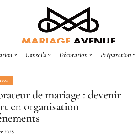
ation
Conseils
Décoration
Préparation
TION
rateur de mariage : devenir
rt en organisation
énements
re 2025