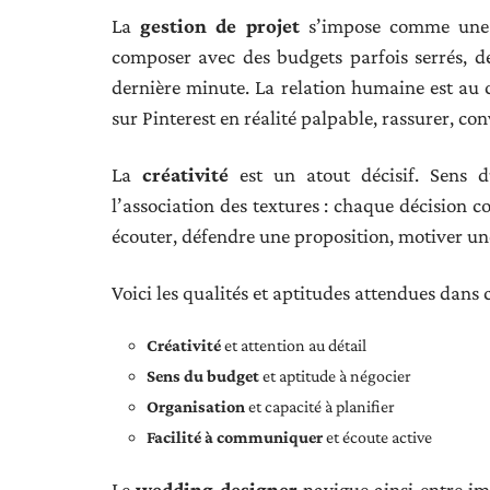
La
gestion de projet
s’impose comme une co
composer avec des budgets parfois serrés, de
dernière minute. La relation humaine est au c
sur Pinterest en réalité palpable, rassurer, co
La
créativité
est un atout décisif. Sens d
l’association des textures : chaque décision c
écouter, défendre une proposition, motiver une
Voici les qualités et aptitudes attendues dans c
Créativité
et attention au détail
Sens du budget
et aptitude à négocier
Organisation
et capacité à planifier
Facilité à communiquer
et écoute active
Le
wedding designer
navigue ainsi entre ima