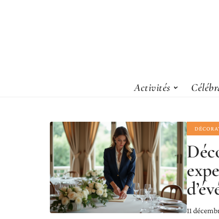
Activités
Célébr
DÉCORA
Déco
expe
d’év
11 décemb