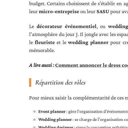
budget. Certains choisissent de s’établir en a
leur
micro-entreprise
ou leur
SASU
pour ava
Le
décorateur événementiel
, ou
wedding
l’atmosphère du jour J. Il jongle avec les espa
le
fleuriste
et le
wedding planner
pour cré
mémorable.
A lire aussi :
Comment annoncer le dress cod
Répartition des rôles
Pour mieux saisir la complémentarité de ces mé
Event planner
: gère l’organisation d’événements 
Wedding planner
: se charge de l’organisation c
Wedding designer
: signe la conception esthéti