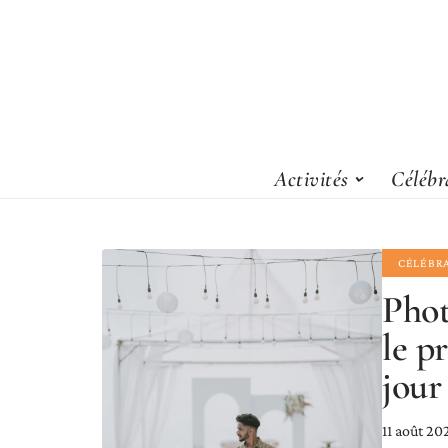
Activités
Célébr
CÉLÉBR
Phot
le p
jour 
11 août 20