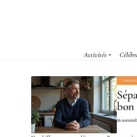
Activités
Célébr
CONSEI
Sépa
bon 
16 novemb