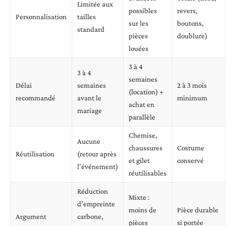
Limitée aux
possibles
revers,
Personnalisation
tailles
sur les
boutons,
standard
pièces
doublure)
louées
3 à 4
3 à 4
semaines
Délai
semaines
2 à 3 mois
(location) +
recommandé
avant le
minimum
achat en
mariage
parallèle
Chemise,
Aucune
chaussures
Costume
Réutilisation
(retour après
et gilet
conservé
l’événement)
réutilisables
Réduction
Mixte :
d’empreinte
moins de
Pièce durable
Argument
carbone,
pièces
si portée