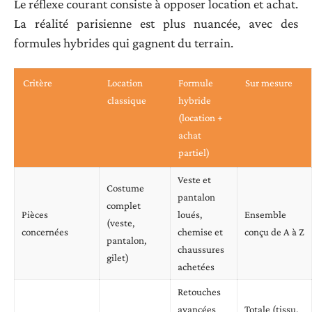
Le réflexe courant consiste à opposer location et achat.
La réalité parisienne est plus nuancée, avec des
formules hybrides qui gagnent du terrain.
Critère
Location
Formule
Sur mesure
classique
hybride
(location +
achat
partiel)
Veste et
Costume
pantalon
complet
Pièces
loués,
Ensemble
(veste,
concernées
chemise et
conçu de A à Z
pantalon,
chaussures
gilet)
achetées
Retouches
avancées
Totale (tissu,