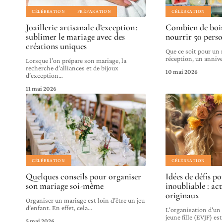
CÉLÉBRATION
PRÉPARATION
CÉLÉBRATION
Joaillerie artisanale d’exception :
Combien de bois
sublimer le mariage avec des
nourrir 50 perso
créations uniques
Que ce soit pour un
réception, un annive
Lorsque l’on prépare son mariage, la
recherche d’alliances et de bijoux
10 mai 2026
d’exception
…
11 mai 2026
CÉLÉBRATION
CÉLÉBRATION
Quelques conseils pour organiser
Idées de défis p
son mariage soi-même
inoubliable : act
originaux
Organiser un mariage est loin d’être un jeu
d’enfant. En effet, cela
…
L'organisation d'un
jeune fille (EVJF) es
5 mai 2026