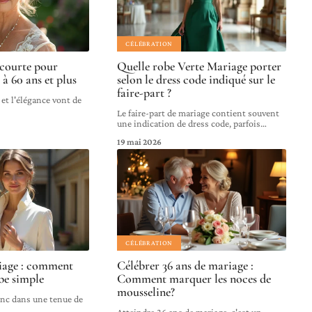
CÉLÉBRATION
courte pour
Quelle robe Verte Mariage porter
 à 60 ans et plus
selon le dress code indiqué sur le
faire-part ?
 et l'élégance vont de
Le faire-part de mariage contient souvent
une indication de dress code, parfois
…
19 mai 2026
CÉLÉBRATION
iage : comment
Célébrer 36 ans de mariage :
be simple
Comment marquer les noces de
mousseline?
anc dans une tenue de
Atteindre 36 ans de mariage, c'est un