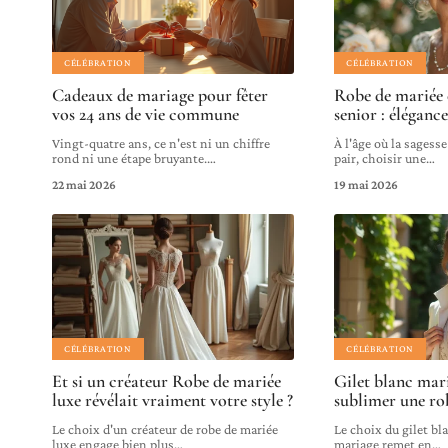
CÉLÉBRATION
CÉLÉBRATION
Cadeaux de mariage pour fêter
Robe de mariée 
vos 24 ans de vie commune
senior : élégance
Vingt-quatre ans, ce n'est ni un chiffre
À l'âge où la sagesse
rond ni une étape bruyante.
…
pair, choisir une
…
22 mai 2026
19 mai 2026
CÉLÉBRATION
CÉLÉBRATION
Et si un créateur Robe de mariée
Gilet blanc mar
luxe révélait vraiment votre style ?
sublimer une ro
Le choix d'un créateur de robe de mariée
Le choix du gilet bl
luxe engage bien plus
…
mariage remet en
…