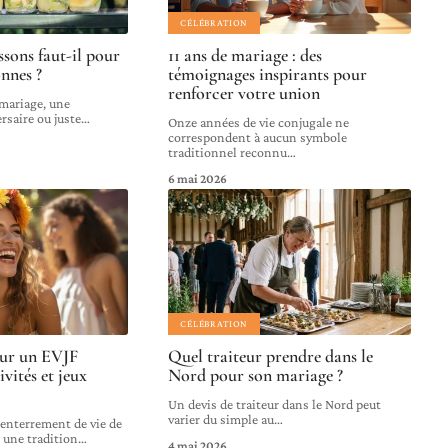
CÉLÉBRATION
sons faut-il pour
11 ans de mariage : des
nnes ?
témoignages inspirants pour
renforcer votre union
 mariage, une
rsaire ou juste
…
Onze années de vie conjugale ne
correspondent à aucun symbole
traditionnel reconnu
…
6 mai 2026
CÉLÉBRATION
our un EVJF
Quel traiteur prendre dans le
ivités et jeux
Nord pour son mariage ?
Un devis de traiteur dans le Nord peut
varier du simple au
…
 enterrement de vie de
t une tradition
…
4 mai 2026