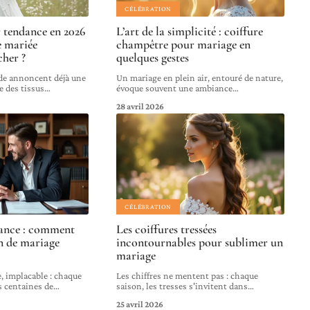
CÉLÉBRATION
 tendance en 2026
L’art de la simplicité : coiffure
e mariée
champêtre pour mariage en
her ?
quelques gestes
de annoncent déjà une
Un mariage en plein air, entouré de nature,
 des tissus
…
évoque souvent une ambiance
…
28 avril 2026
CÉLÉBRATION
rance : comment
Les coiffures tressées
on de mariage
incontournables pour sublimer un
mariage
, implacable : chaque
Les chiffres ne mentent pas : chaque
s centaines de
…
saison, les tresses s'invitent dans
…
25 avril 2026