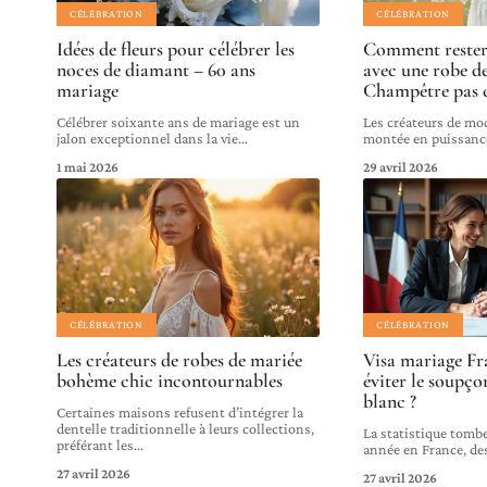
CÉLÉBRATION
CÉLÉBRATION
Idées de fleurs pour célébrer les
Comment rester
noces de diamant – 60 ans
avec une robe d
mariage
Champêtre pas c
Célébrer soixante ans de mariage est un
Les créateurs de mo
jalon exceptionnel dans la vie
…
montée en puissance
1 mai 2026
29 avril 2026
CÉLÉBRATION
CÉLÉBRATION
Les créateurs de robes de mariée
Visa mariage F
bohème chic incontournables
éviter le soupç
blanc ?
Certaines maisons refusent d’intégrer la
dentelle traditionnelle à leurs collections,
La statistique tombe
préférant les
…
année en France, de
27 avril 2026
27 avril 2026