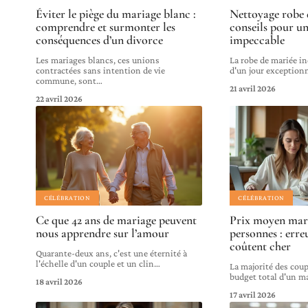
Éviter le piège du mariage blanc :
Nettoyage robe 
comprendre et surmonter les
conseils pour un
conséquences d’un divorce
impeccable
Les mariages blancs, ces unions
La robe de mariée i
contractées sans intention de vie
d'un jour exceptionn
commune, sont
…
21 avril 2026
22 avril 2026
CÉLÉBRATION
CÉLÉBRATION
Ce que 42 ans de mariage peuvent
Prix moyen mar
nous apprendre sur l’amour
personnes : erre
coûtent cher
Quarante-deux ans, c'est une éternité à
l'échelle d'un couple et un clin
…
La majorité des cou
budget total d'un m
18 avril 2026
17 avril 2026