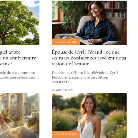
CÉLÉBRATION
quel arbre
Épouse de Cyril Féraud : ce que
 un anniversaire
ses rares confidences révèlent de sa
 ans ?
vision de l’amour
ècle de vie commune
Depuis ses débuts à la télévision, Cyril
able, une célébration
…
Féraud entretient une discrétion
constante
…
23 avril 2026
CÉLÉBRATION